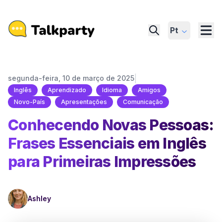
Pt
|
segunda-feira, 10 de março de 2025
Inglês
Aprendizado
Idioma
Amigos
Novo-País
Apresentações
Comunicação
Conhecendo Novas Pessoas:
Frases Essenciais em Inglês
para Primeiras Impressões
Ashley