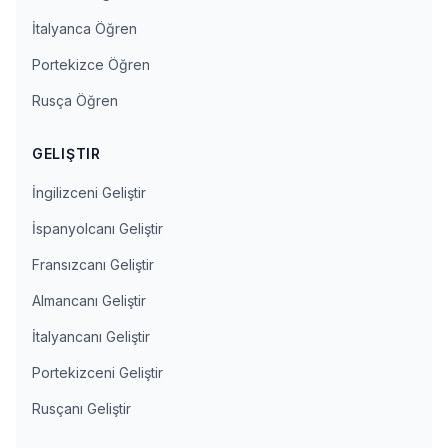
İtalyanca Öğren
Portekizce Öğren
Rusça Öğren
GELIŞTIR
İngilizceni Geliştir
İspanyolcanı Geliştir
Fransızcanı Geliştir
Almancanı Geliştir
İtalyancanı Geliştir
Portekizceni Geliştir
Rusçanı Geliştir