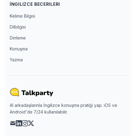
İNGILIZCE BECERILERI
Kelime Bilgisi
Dilbilgisi
Dinleme
Konuşma
Yazma
AI arkadaşlarınla İngilizce konuşma pratiği yap. iOS ve
Android'de 7/24 kullanılabilir.
mail
linkedin
instagram
x