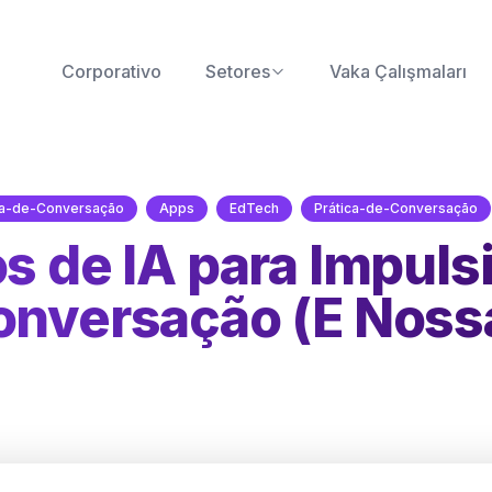
Corporativo
Setores
Vaka Çalışmaları
ca-de-Conversação
Apps
EdTech
Prática-de-Conversação
os de IA para Impuls
onversação (E Noss