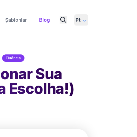
Şablonlar
Blog
Pt
Fluência
ionar Sua
a Escolha!)