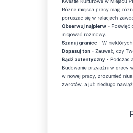
Kwestie Kulturowe w Miejscu P
Różne miejsca pracy mają różne
poruszać się w relacjach zaw
Obserwuj najpierw
- Poświęć c
inicjować rozmowy.
Szanuj granice
- W niektórych
Dopasuj ton
- Zauważ, czy Twoj
Bądź autentyczny
- Podczas a
Budowanie przyjaźni w pracy wy
w nowej pracy, zrozumieć niuan
zwrotów, a już niedługo nawią