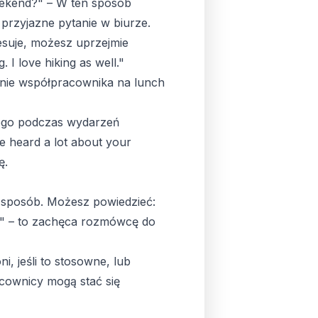
ekend?" – W ten sposób
przyjazne pytanie w biurze.
resuje, możesz uprzejmie
 I love hiking as well."
zenie współpracownika na lunch
 tego podczas wydarzeń
e heard a lot about your
ę.
sposób. Możesz powiedzieć:
g?" – to zachęca rozmówcę do
, jeśli to stosowne, lub
cownicy mogą stać się