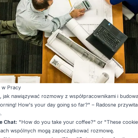
u w Pracy
k, jak nawiązywać rozmowy z współpracownikami i budować
rning! How's your day going so far?" – Radosne przywita
.
e Chat:
"How do you take your coffee?" or "These cookies
jscach wspólnych mogą zapoczątkować rozmowę.