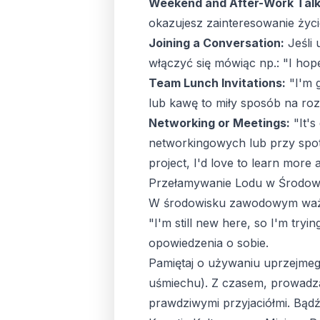
Weekend and After-Work Talk
okazujesz zainteresowanie życ
Joining a Conversation:
Jeśli 
włączyć się mówiąc np.: "I hope
Team Lunch Invitations:
"I'm g
lub kawę to miły sposób na ro
Networking or Meetings:
"It's
networkingowych lub przy spotk
project, I'd love to learn mor
Przełamywanie Lodu w Środo
W środowisku zawodowym ważne
"I'm still new here, so I'm tr
opowiedzenia o sobie.
Pamiętaj o używaniu uprzejmego 
uśmiechu). Z czasem, prowadz
prawdziwymi przyjaciółmi. Bądź