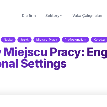
Dla firm
Sektory
Vaka Çalışmaları
Nauka
Język
Miejsce-Pracy
Profesjonalizm
Koledzy
 Miejscu Pracy: Eng
onal Settings