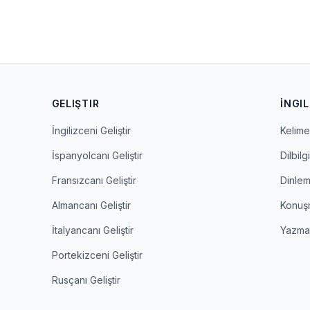
GELIŞTIR
İNGIL
İngilizceni Geliştir
Kelime 
İspanyolcanı Geliştir
Dilbilgi
Fransızcanı Geliştir
Dinle
Almancanı Geliştir
Konuş
İtalyancanı Geliştir
Yazm
Portekizceni Geliştir
Rusçanı Geliştir