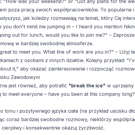
:
"How was your weekend?" or "Got any plans for the we
iem poza pracą swoich współpracowników. To popularne i 
usłyszysz, jak koledzy rozmawiają na temat, który Cię inte
 you don't mind me jumping in – I heard you mention hiking.
oing out for lunch, would you like to join me?" – Zapros
zmowę w bardziej swobodnej atmosferze.
 great to meet you. What line of work are you in?" – Użyj
aniach z osobami z innych działów. Kolejny przykład: "I'v
e about it," aby okazać zainteresowanie i rozpocząć rozmow
wisku Zawodowym
 jest również, aby potrafić
"break the ice"
w uprzejmy 
ying to meet everyone – have you been at this company lon
tonu i pozytywnego języka ciała (na przykład uścisku dłoni
ąc coraz bardziej swobodne rozmowy, niektórzy współpra
 cierpliwy i konsekwentnie okazuj życzliwość.