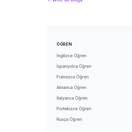
ÖĞREN
İngilizce Öğren
İspanyolca Öğren
Fransızca Öğren
Almanca Öğren
İtalyanca Öğren
Portekizce Öğren
Rusça Öğren