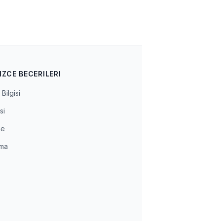
IZCE BECERILERI
Bilgisi
si
me
ma
a