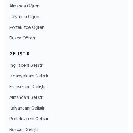
Almanca Öğren
İtalyanca Öğren
Portekizce Öğren
Rusça Öğren
GELIŞTIR
İngilizceni Geliştir
İspanyolcanı Geliştir
Fransızcanı Geliştir
Almancanı Geliştir
İtalyancanı Geliştir
Portekizceni Geliştir
Rusçanı Geliştir