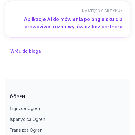
NASTĘPNY ARTYKUŁ
Aplikacje AI do mówienia po angielsku dla
prawdziwej rozmowy: ćwicz bez partnera
←
Wróć do bloga
ÖĞREN
İngilizce Öğren
İspanyolca Öğren
Fransızca Öğren