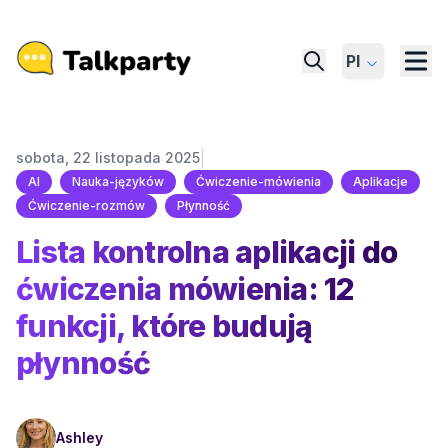
Pl
|
sobota, 22 listopada 2025
AI
Nauka-języków
Ćwiczenie-mówienia
Aplikacje
Ćwiczenie-rozmów
Płynność
Lista kontrolna aplikacji do
ćwiczenia mówienia: 12
funkcji, które budują
płynność
Ashley