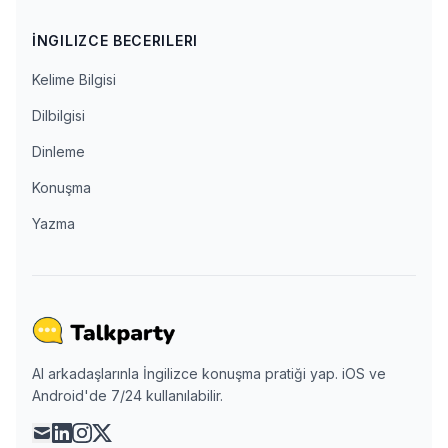
İNGILIZCE BECERILERI
Kelime Bilgisi
Dilbilgisi
Dinleme
Konuşma
Yazma
AI arkadaşlarınla İngilizce konuşma pratiği yap. iOS ve
Android'de 7/24 kullanılabilir.
mail
linkedin
instagram
x