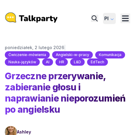
Pl
|
poniedziałek, 2 lutego 2026
Ćwiczenie-mówienia
Angielski-w-pracy
Komunikacja
Nauka-języków
AI
HR
L&D
EdTech
Grzeczne przerywanie,
zabieranie głosu i
naprawianie nieporozumień
po angielsku
Ashley