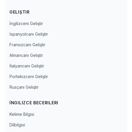
GELIŞTIR
İngilizceni Geliştir
İspanyolcanı Geliştir
Fransızcanı Geliştir
Almancanı Geliştir
İtalyancanı Geliştir
Portekizceni Geliştir
Rusçanı Geliştir
İNGILIZCE BECERILERI
Kelime Bilgisi
Dilbilgisi