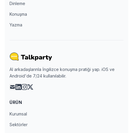
Dinleme
Konuşma
Yazma
AI arkadaşlarınla İngilizce konuşma pratiği yap. iOS ve
Android'de 7/24 kullanılabilir.
mail
linkedin
instagram
x
ÜRÜN
Kurumsal
Sektörler