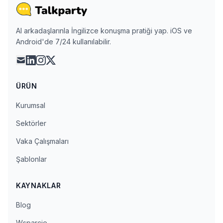
AI arkadaşlarınla İngilizce konuşma pratiği yap. iOS ve
Android'de 7/24 kullanılabilir.
mail
linkedin
instagram
x
ÜRÜN
Kurumsal
Sektörler
Vaka Çalışmaları
Şablonlar
KAYNAKLAR
Blog
Wsparcie