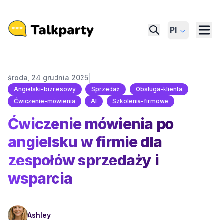
Pl
|
środa, 24 grudnia 2025
Angielski-biznesowy
Sprzedaż
Obsługa-klienta
Ćwiczenie-mówienia
AI
Szkolenia-firmowe
Ćwiczenie mówienia po
angielsku w firmie dla
zespołów sprzedaży i
wsparcia
Ashley