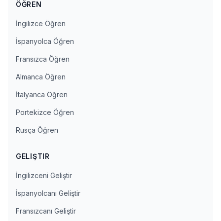
ÖĞREN
İngilizce Öğren
İspanyolca Öğren
Fransızca Öğren
Almanca Öğren
İtalyanca Öğren
Portekizce Öğren
Rusça Öğren
GELIŞTIR
İngilizceni Geliştir
İspanyolcanı Geliştir
Fransızcanı Geliştir