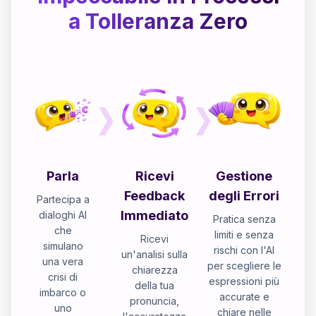
a Tolleranza Zero
Parla
Ricevi
Gestione
Feedback
degli Errori
Partecipa a
Immediato
dialoghi AI
Pratica senza
che
limiti e senza
Ricevi
simulano
rischi con l'AI
un'analisi sulla
una vera
per scegliere le
chiarezza
crisi di
espressioni più
della tua
imbarco o
accurate e
pronuncia,
uno
chiare nelle