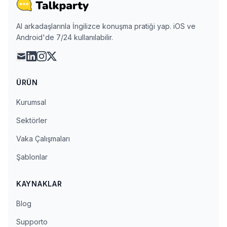
AI arkadaşlarınla İngilizce konuşma pratiği yap. iOS ve
Android'de 7/24 kullanılabilir.
mail
linkedin
instagram
x
ÜRÜN
Kurumsal
Sektörler
Vaka Çalışmaları
Şablonlar
KAYNAKLAR
Blog
Supporto