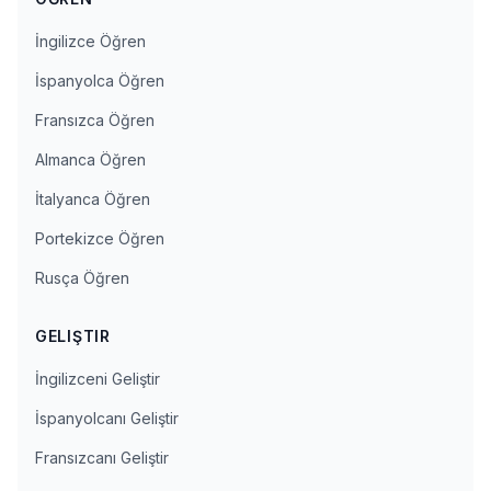
İngilizce Öğren
İspanyolca Öğren
Fransızca Öğren
Almanca Öğren
İtalyanca Öğren
Portekizce Öğren
Rusça Öğren
GELIŞTIR
İngilizceni Geliştir
İspanyolcanı Geliştir
Fransızcanı Geliştir