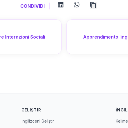
linkedin
whatsapp
CONDIVIDI
e Interazioni Sociali
Apprendimento lingui
GELIŞTIR
İNGIL
İngilizceni Geliştir
Kelime 