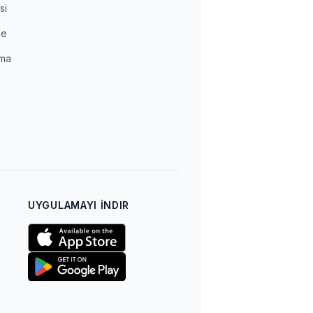
si
me
ma
a
UYGULAMAYI İNDIR