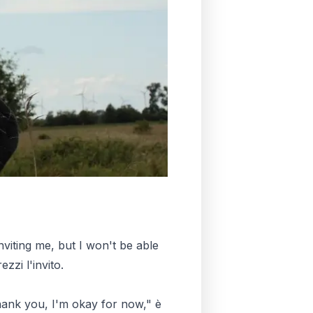
nviting me, but I won't be able
zzi l'invito.
hank you, I'm okay for now," è