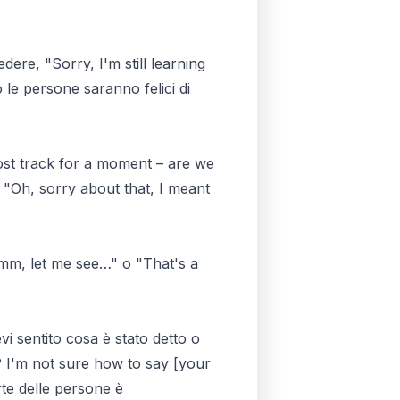
ere, "Sorry, I'm still learning
le persone saranno felici di
 lost track for a moment – are we
 "Oh, sorry about that, I meant
Hmm, let me see…" o "That's a
i sentito cosa è stato detto o
? I'm not sure how to say [your
te delle persone è