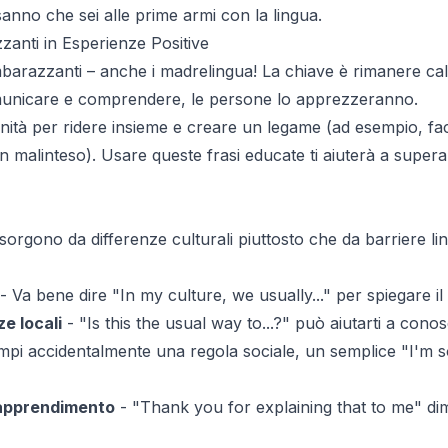
nno che sei alle prime armi con la lingua.
anti in Esperienze Positive
barazzanti – anche i madrelingua! La chiave è rimanere calmi
municare e comprendere, le persone lo apprezzeranno.
ità per ridere insieme e creare un legame (ad esempio, fa
n malinteso). Usare queste frasi educate ti aiuterà a supera
orgono da differenze culturali piuttosto che da barriere lin
- Va bene dire "In my culture, we usually..." per spiegare il 
ze locali
- "Is this the usual way to...?" può aiutarti a cono
pi accidentalmente una regola sociale, un semplice "I'm sorry
apprendimento
- "Thank you for explaining that to me" di