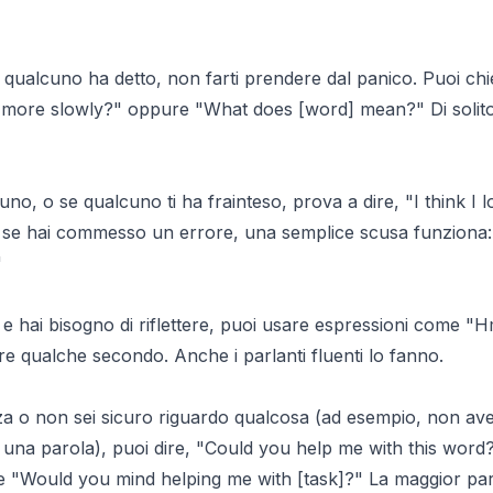
qualcuno ha detto, non farti prendere dal panico. Puoi chied
t more slowly?" oppure "What does [word] mean?" Di solito 
uno, o se qualcuno ti ha frainteso, prova a dire, "I think I
, se hai commesso un errore, una semplice scusa funziona:
"
e hai bisogno di riflettere, puoi usare espressioni come "
 qualche secondo. Anche i parlanti fluenti lo fanno.
a o non sei sicuro riguardo qualcosa (ad esempio, non avev
e una parola), puoi dire, "Could you help me with this word
re "Would you mind helping me with [task]?" La maggior par