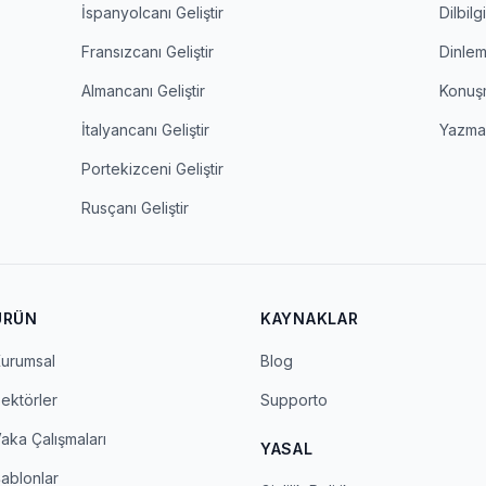
İspanyolcanı Geliştir
Dilbilgi
Fransızcanı Geliştir
Dinle
Almancanı Geliştir
Konuş
İtalyancanı Geliştir
Yazm
Portekizceni Geliştir
Rusçanı Geliştir
ÜRÜN
KAYNAKLAR
urumsal
Blog
ektörler
Supporto
aka Çalışmaları
YASAL
ablonlar