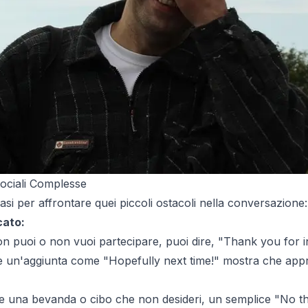
Sociali Complesse
rasi per affrontare quei piccoli ostacoli nella conversazione:
cato:
on puoi o non vuoi partecipare, puoi dire, "Thank you for i
re un'aggiunta come "Hopefully next time!" mostra che appre
re una bevanda o cibo che non desideri, un semplice "No t