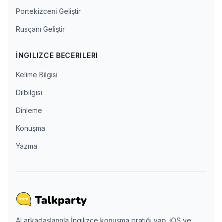
Portekizceni Geliştir
Rusçanı Geliştir
İNGILIZCE BECERILERI
Kelime Bilgisi
Dilbilgisi
Dinleme
Konuşma
Yazma
AI arkadaşlarınla İngilizce konuşma pratiği yap. iOS ve