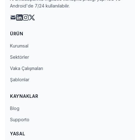
Android'de 7/24 kullanılabilir.
mail
linkedin
instagram
x
ÜRÜN
Kurumsal
Sektörler
Vaka Çalışmaları
Şablonlar
KAYNAKLAR
Blog
Supporto
YASAL