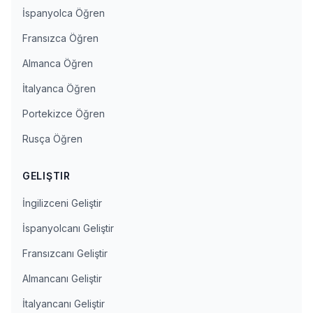
İspanyolca Öğren
Fransızca Öğren
Almanca Öğren
İtalyanca Öğren
Portekizce Öğren
Rusça Öğren
GELIŞTIR
İngilizceni Geliştir
İspanyolcanı Geliştir
Fransızcanı Geliştir
Almancanı Geliştir
İtalyancanı Geliştir