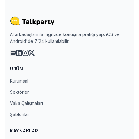
AI arkadaşlarınla İngilizce konuşma pratiği yap. iOS ve
Android'de 7/24 kullanılabilir.
mail
linkedin
instagram
x
ÜRÜN
Kurumsal
Sektörler
Vaka Çalışmaları
Şablonlar
KAYNAKLAR