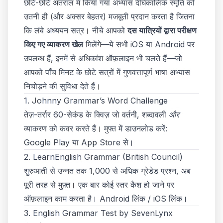
छोटे-छोटे अंतराल में किया गया अभ्यास दीर्घकालिक स्मृति को
उतनी ही (और अक्सर बेहतर) मजबूती प्रदान करता है जितना
कि लंबे अध्ययन सत्र। नीचे आपको
दस यात्रियों द्वारा परीक्षण
किए गए व्याकरण खेल
मिलेंगे—ये सभी iOS या Android पर
उपलब्ध हैं, इनमें से अधिकांश ऑफ़लाइन भी चलते हैं—जो
आपको पाँच मिनट के छोटे सत्रों में गुणवत्तापूर्ण भाषा अभ्यास
निचोड़ने की सुविधा देते हैं।
1. Johnny Grammar’s Word Challenge
तेज़-तर्रार 60-सेकंड के क्विज़ जो वर्तनी, शब्दावली
और
व्याकरण को कवर करते हैं। मुफ्त में डाउनलोड करें:
Google Play
या App Store से।
2. LearnEnglish Grammar (British Council)
शुरुआती से उन्नत तक 1,000 से अधिक ग्रेडेड प्रश्न, अब
पूरी तरह से मुफ़्त। एक बार कोई स्तर कैश हो जाने पर
ऑफ़लाइन काम करता है।
Android लिंक
/
iOS लिंक
।
3. English Grammar Test by SevenLynx