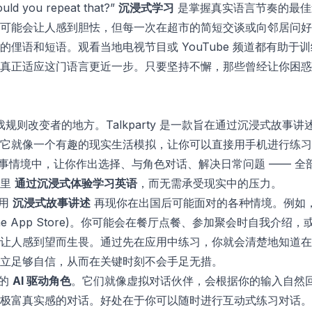
 you repeat that?”
沉浸式学习
是掌握真实语言节奏的最佳
可能会让人感到胆怯，但每一次在超市的简短交谈或向邻居问好
俚语和短语。观看当地电视节目或 YouTube 频道都有助于
真正适应这门语言更近一步。只要坚持不懈，那些曾经让你困惑
规则改变者的地方。Talkparty 是一款旨在通过沉浸式故事讲
它就像一个有趣的现实生活模拟，让你可以直接用手机进行练习
互动式故事情境中，让你作出选择、与角色对话、解决日常问题 ——
这里
通过沉浸式体验学习英语
，而无需承受现实中的压力。
利用
沉浸式故事讲述
再现你在出国后可能面对的各种情境。例如
the App Store
)。你可能会在餐厅点餐、参加聚会时自我介绍，
让人感到望而生畏。通过先在应用中练习，你就会清楚地知道在
立足够自信，从而在关键时刻不会手足无措。
它的
AI 驱动角色
。它们就像虚拟对话伙伴，会根据你的输入自然
极富真实感的对话。好处在于你可以随时进行互动式练习对话。