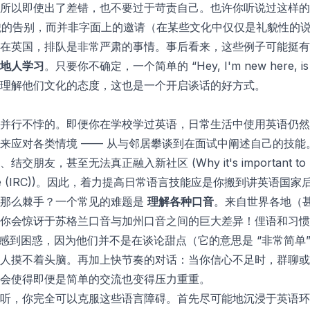
所以即使出了差错，也不要过于苛责自己。也许你听说过这样的
 只是一种礼貌的告别，而并非字面上的邀请（在某些文化中仅仅是礼貌
在英国，排队是非常严肃的事情。事后看来，这些例子可能挺有
地人学习
。只要你不确定，一个简单的 “Hey, I'm new here, is it
理解他们文化的态度，这也是一个开启谈话的好方式。
并行不悖的。即便你在学校学过英语，日常生活中使用英语仍然
来应对各类情境 —— 从与邻居攀谈到在面试中阐述自己的技能
、结交朋友，甚至无法真正融入新社区 (
Why it's important to 
 (IRC)
)。因此，着力提高日常语言技能应是你搬到讲英语国家
语那么棘手？一个常见的难题是
理解各种口音
。来自世界各地（
你会惊讶于苏格兰口音与加州口音之间的巨大差异！俚语和习惯用
” 这个表达，感到困惑，因为他们并不是在谈论甜点（它的意思是 “非常
人摸不着头脑。再加上快节奏的对话：当你信心不足时，群聊或
会使得即便是简单的交流也变得压力重重。
听，你完全可以克服这些语言障碍。首先尽可能地沉浸于英语环