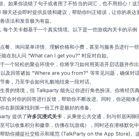
厌烦。如果你说错了句子或者用了不恰当的词汇，也不用担心！这
 的 AI 聊天还会即时提供反馈和建议，帮助你纠正错误，让你的表达更
改善语法和发音极为有益。
，每个关卡都基于一个真实情境。以下是一些游戏内关卡的示例
点餐、询问菜单详情、理解价格和小费，甚至与服务员进行一些
，还能在别人问 “What can I get you?” 时应对自如。
于一个轻松的聚会环境中，你将学习如何用英语开启话题并作出
eet you!"，以及回答诸如 "Where are you from?" 等常
节奏，乃至学会如何礼貌地结束一段对话。
畏的情境，但 Talkparty 能先让你进行角色扮演。你将经
面试官会对你的回答进行反馈，帮助你不断改进。同时，你还能体
你在新国家找到第一份工作是极好的准备。
arty 提供了
许多沉浸式关卡
，从乘坐公共交通，到与邻居闲聊
至可以收集积分和徽章，仿佛在玩游戏），同时还在潜移默化中
帮助你捕捉社交暗示和规范 (
‎TalkParty on the App Store
)。