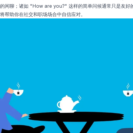
闲聊；诸如 "How are you?" 这样的简单问候通常只是
将帮助你在社交和职场场合中自信应对。