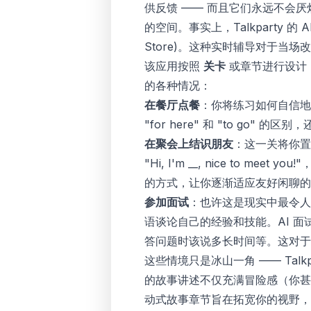
供反馈 —— 而且它们永远不会
的空间。事实上，Talkparty
Store
)。这种实时辅导对于当场
该应用按照
关卡
或章节进行设计
的各种情况：
在餐厅点餐
：你将练习如何自信地
"for here" 和 "to go" 的区别
在聚会上结识朋友
：这一关将你置
"Hi, I'm __, nice to m
的方式，让你逐渐适应友好闲聊的
参加面试
：也许这是现实中最令人生
语谈论自己的经验和技能。AI 
答问题时该说多长时间等。这对于
这些情境只是冰山一角 —— Talkp
的故事讲述不仅充满冒险感（你甚
动式故事章节旨在拓宽你的视野，