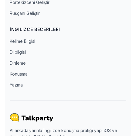
Portekizceni Geliştir
Rusçanı Geliştir
İNGILIZCE BECERILERI
Kelime Bilgisi
Dilbilgisi
Dinleme
Konuşma
Yazma
AI arkadaşlarınla İngilizce konuşma pratiği yap. iOS ve