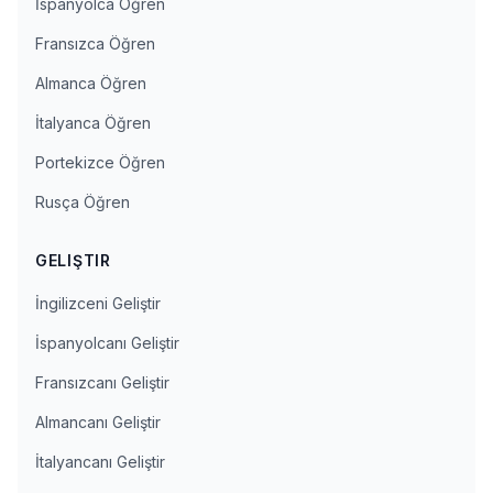
İspanyolca Öğren
Fransızca Öğren
Almanca Öğren
İtalyanca Öğren
Portekizce Öğren
Rusça Öğren
GELIŞTIR
İngilizceni Geliştir
İspanyolcanı Geliştir
Fransızcanı Geliştir
Almancanı Geliştir
İtalyancanı Geliştir