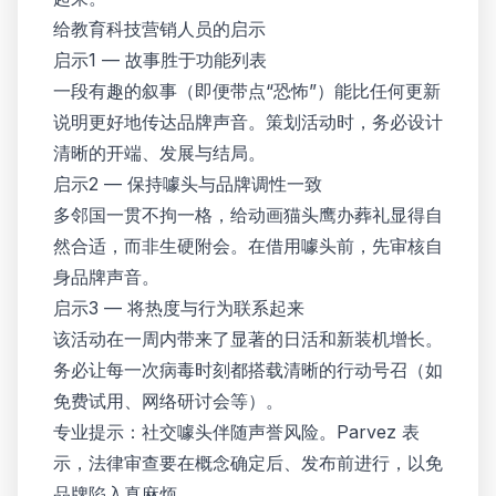
给教育科技营销人员的启示
启示1 — 故事胜于功能列表
一段有趣的叙事（即便带点“恐怖”）能比任何更新
说明更好地传达品牌声音。策划活动时，务必设计
清晰的开端、发展与结局。
启示2 — 保持噱头与品牌调性一致
多邻国一贯不拘一格，给动画猫头鹰办葬礼显得自
然合适，而非生硬附会。在借用噱头前，先审核自
身品牌声音。
启示3 — 将热度与行为联系起来
该活动在一周内带来了显著的日活和新装机增长。
务必让每一次病毒时刻都搭载清晰的行动号召（如
免费试用、网络研讨会等）。
专业提示：社交噱头伴随声誉风险。Parvez 表
示，法律审查要在概念确定后、发布前进行，以免
品牌陷入真麻烦。