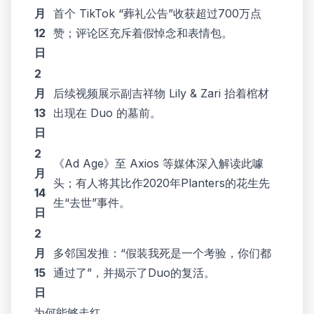
月
首个 TikTok “葬礼公告”收获超过700万点
12
赞；评论区充斥着假悼念和表情包。
日
2
月
后续视频展示副吉祥物 Lily & Zari 抬着棺材
13
出现在 Duo 的墓前。
日
2
《Ad Age》至 Axios 等媒体深入解读此噱
月
头；有人将其比作2020年Planters的花生先
14
生“去世”事件。
日
2
月
多邻国发推：“假装我死是一个考验，你们都
15
通过了”，并揭示了Duo的复活。
日
为何能够走红