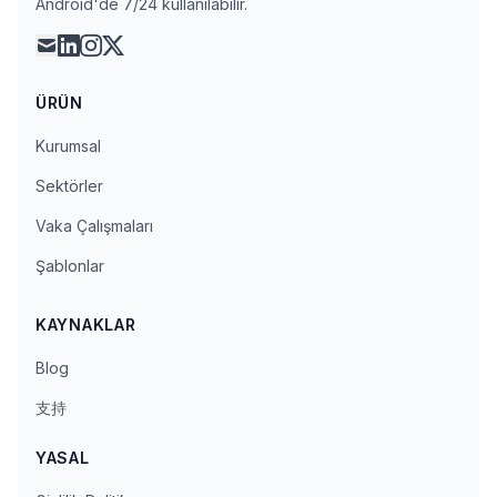
Android'de 7/24 kullanılabilir.
mail
linkedin
instagram
x
ÜRÜN
Kurumsal
Sektörler
Vaka Çalışmaları
Şablonlar
KAYNAKLAR
Blog
支持
YASAL