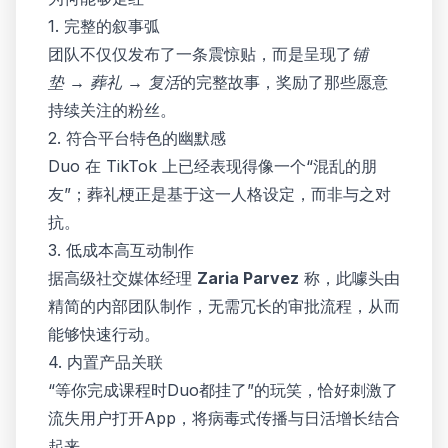
1. 完整的叙事弧
团队不仅仅发布了一条震惊贴，而是呈现了
铺
垫 → 葬礼 → 复活
的完整故事，奖励了那些愿意
持续关注的粉丝。
2. 符合平台特色的幽默感
Duo 在 TikTok 上已经表现得像一个“混乱的朋
友”；葬礼梗正是基于这一人格设定，而非与之对
抗。
3. 低成本高互动制作
据高级社交媒体经理
Zaria Parvez
称，此噱头由
精简的内部团队制作，无需冗长的审批流程，从而
能够快速行动。
4. 内置产品关联
“等你完成课程时Duo都挂了”的玩笑，恰好刺激了
流失用户打开App，将病毒式传播与日活增长结合
起来。