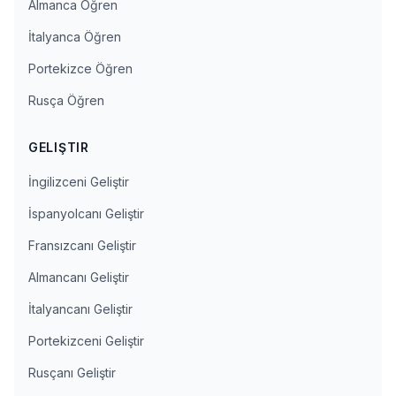
Almanca Öğren
İtalyanca Öğren
Portekizce Öğren
Rusça Öğren
GELIŞTIR
İngilizceni Geliştir
İspanyolcanı Geliştir
Fransızcanı Geliştir
Almancanı Geliştir
İtalyancanı Geliştir
Portekizceni Geliştir
Rusçanı Geliştir