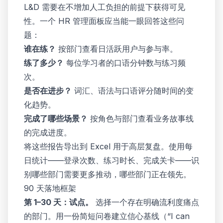
L&D 需要在不增加人工负担的前提下获得可见
性。一个 HR 管理面板应当能一眼回答这些问
题：
谁在练？
按部门查看日活跃用户与参与率。
练了多少？
每位学习者的口语分钟数与练习频
次。
是否在进步？
词汇、语法与口语评分随时间的变
化趋势。
完成了哪些场景？
按角色与部门查看业务故事线
的完成进度。
将这些报告导出到 Excel 用于高层复盘。使用每
日统计——登录次数、练习时长、完成关卡——识
别哪些部门需要更多推动，哪些部门正在领先。
90 天落地框架
第 1–30 天：试点。
选择一个存在明确流利度痛点
的部门。用一份简短问卷建立信心基线（“I can