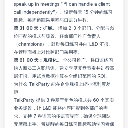
speak up in meetings,” “I can handle a client
call independently”）。设定每天 15 分钟的练习
目标。每周追踪采用率与口语分钟数。
第 31–60 天：扩展。
增加 2–3 个部门。分配与岗
位匹配的模式与场景。任命部门推广负责人
（champions），鼓励每日练习并向 L&D 汇报。
在管理面板上对比跨部门采用率。
第 61–90 天：规模化。
全公司推广。将口语练习
纳入新员工入职培训。建立季度复盘节奏并进行高
层汇报。用试点数据推算在全组织范围的 ROI。
为什么 TalkParty 能在企业规模上缩小流利度差
距
TalkParty 提供 3 种基于角色的模式共 60 个真实
业务场景，让 L&D 能将内容匹配到各部门的需
求。支持 7 种语言的多语言界面，确保全球团队
无摩擦上手。带提醒的每日练习目标帮助学习者保