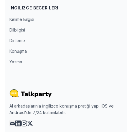
İNGILIZCE BECERILERI
Kelime Bilgisi
Dilbilgisi
Dinleme
Konuşma
Yazma
AI arkadaşlarınla İngilizce konuşma pratiği yap. iOS ve
Android'de 7/24 kullanılabilir.
mail
linkedin
instagram
x