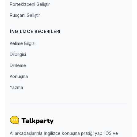
Portekizceni Geliştir
Rusçanı Geliştir
İNGILIZCE BECERILERI
Kelime Bilgisi
Dilbilgisi
Dinleme
Konuşma
Yazma
AI arkadaşlarınla İngilizce konuşma pratiği yap. iOS ve