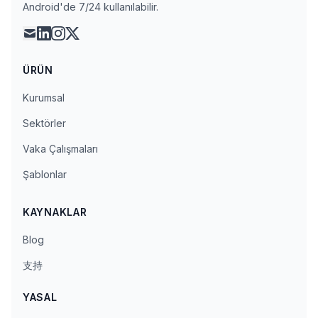
Android'de 7/24 kullanılabilir.
mail
linkedin
instagram
x
ÜRÜN
Kurumsal
Sektörler
Vaka Çalışmaları
Şablonlar
KAYNAKLAR
Blog
支持
YASAL