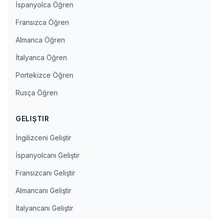
İspanyolca Öğren
Fransızca Öğren
Almanca Öğren
İtalyanca Öğren
Portekizce Öğren
Rusça Öğren
GELIŞTIR
İngilizceni Geliştir
İspanyolcanı Geliştir
Fransızcanı Geliştir
Almancanı Geliştir
İtalyancanı Geliştir