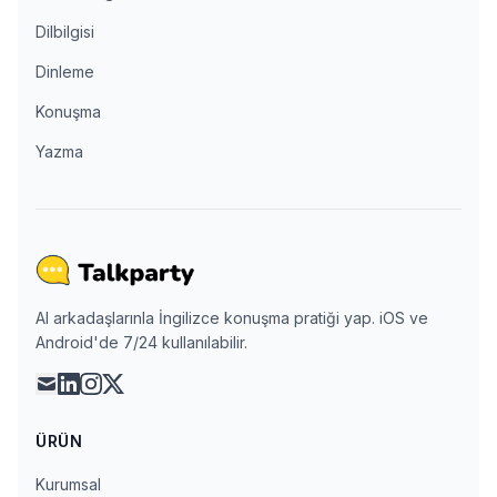
Dilbilgisi
Dinleme
Konuşma
Yazma
AI arkadaşlarınla İngilizce konuşma pratiği yap. iOS ve
Android'de 7/24 kullanılabilir.
mail
linkedin
instagram
x
ÜRÜN
Kurumsal