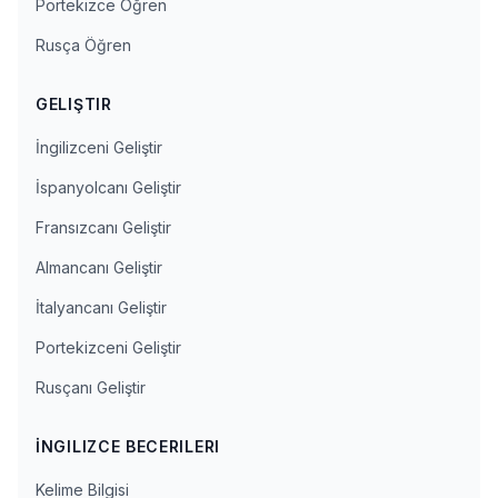
Portekizce Öğren
Rusça Öğren
GELIŞTIR
İngilizceni Geliştir
İspanyolcanı Geliştir
Fransızcanı Geliştir
Almancanı Geliştir
İtalyancanı Geliştir
Portekizceni Geliştir
Rusçanı Geliştir
İNGILIZCE BECERILERI
Kelime Bilgisi