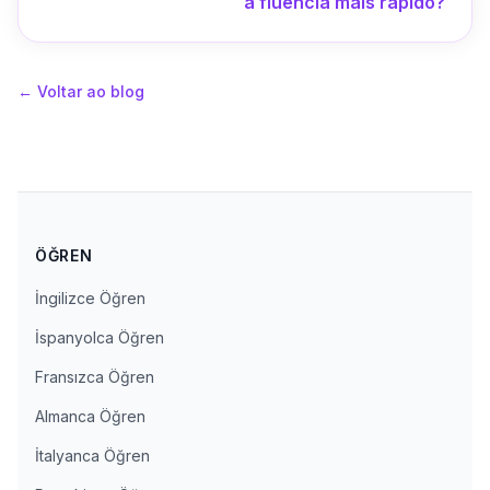
a fluência mais rápido?
←
Voltar ao blog
ÖĞREN
İngilizce Öğren
İspanyolca Öğren
Fransızca Öğren
Almanca Öğren
İtalyanca Öğren