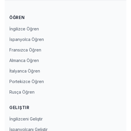
ÖĞREN
İngilizce Öğren
İspanyolca Öğren
Fransızca Öğren
Almanca Öğren
İtalyanca Öğren
Portekizce Öğren
Rusça Öğren
GELIŞTIR
İngilizceni Geliştir
İspanyolcanı Geliştir