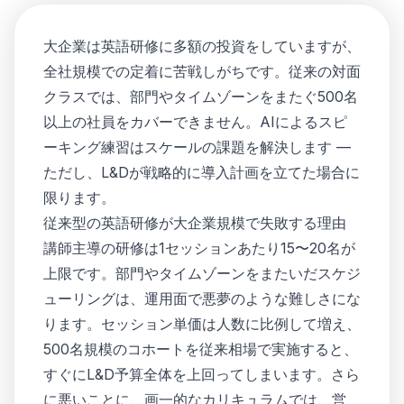
大企業は英語研修に多額の投資をしていますが、
全社規模での定着に苦戦しがちです。従来の対面
クラスでは、部門やタイムゾーンをまたぐ500名
以上の社員をカバーできません。AIによるスピ
ーキング練習はスケールの課題を解決します —
ただし、L&Dが戦略的に導入計画を立てた場合に
限ります。
従来型の英語研修が大企業規模で失敗する理由
講師主導の研修は1セッションあたり15〜20名が
上限です。部門やタイムゾーンをまたいだスケジ
ューリングは、運用面で悪夢のような難しさにな
ります。セッション単価は人数に比例して増え、
500名規模のコホートを従来相場で実施すると、
すぐにL&D予算全体を上回ってしまいます。さら
に悪いことに、画一的なカリキュラムでは、営