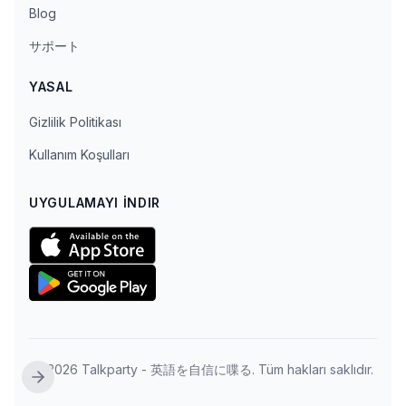
Blog
サポート
YASAL
Gizlilik Politikası
Kullanım Koşulları
UYGULAMAYI İNDIR
© 2026 Talkparty - 英語を自信に喋る. Tüm hakları saklıdır.