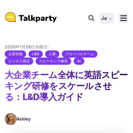
Ja
|
2026年1月28日水曜日
企業研修
L&D
人事
グローバルチーム
ビジネス英語
スピーキング練習
AI
大企業チーム全体に英語スピー
キング研修をスケールさせ
る：L&D導入ガイド
Ashley