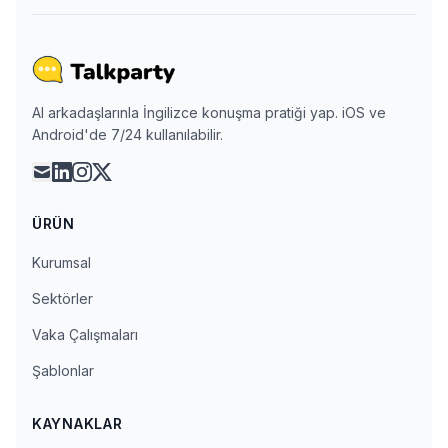
AI arkadaşlarınla İngilizce konuşma pratiği yap. iOS ve
Android'de 7/24 kullanılabilir.
mail
linkedin
instagram
x
ÜRÜN
Kurumsal
Sektörler
Vaka Çalışmaları
Şablonlar
KAYNAKLAR