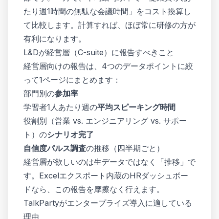
たり週1時間の無駄な会議時間」をコスト換算し
て比較します。計算すれば、ほぼ常に研修の方が
有利になります。
L&Dが経営層（C-suite）に報告すべきこと
経営層向けの報告は、4つのデータポイントに絞
って1ページにまとめます：
部門別の
参加率
学習者1人あたり週の
平均スピーキング時間
役割別（営業 vs. エンジニアリング vs. サポー
ト）の
シナリオ完了
自信度パルス調査
の推移（四半期ごと）
経営層が欲しいのは生データではなく「推移」で
す。Excelエクスポート内蔵のHRダッシュボー
ドなら、この報告を摩擦なく行えます。
TalkPartyがエンタープライズ導入に適している
理由