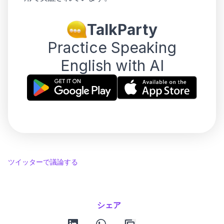
TalkParty
Practice Speaking
English with AI
ツイッターで議論する
シェア
linkedin
whatsapp