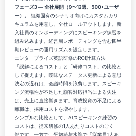
フェーズ3 — 全社展開（9〜12週、500+ユーザ
ー）。
組織固有のシナリオ向けにカスタムカリ
キュラムを用意し、全社ロールアウトします。新
入社員のオンボーディングにスピーキング練習を
組み込みます。経営層レポーティングを含む四半
期レビューの運用リズムを設定します。
エンタープライズ英語研修のROI計算方法
「誤解によるコスト」と「研修コスト」の比較と
して捉えます。曖昧なステータス更新による意思
決定の遅れは、会議時間を浪費します。スピーキ
ング流暢性が不足した顧客対応担当による失注
は、売上に直接響きます。育成投資の不足による
離職は、採用コストを増やします。
シンプルな比較として、AIスピーキング練習の
コストは、従来研修の1人あたりコストのごく一
部です。一方で、平均給与水準で「従業員1人あ