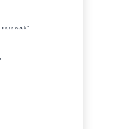
e more week."
"