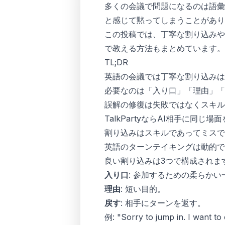
多くの会議で問題になるのは語彙
と感じて黙ってしまうことがあり
この投稿では、丁寧な割り込みや
で教える方法もまとめています。
TL;DR
英語の会議では丁寧な割り込みは
必要なのは「入り口」「理由」「
誤解の修復は失敗ではなくスキル
TalkPartyならAI相手に同じ
割り込みはスキルであってミスで
英語のターンテイキングは動的で
良い割り込みは3つで構成されま
入り口
: 参加するための柔らかい
理由
: 短い目的。
戻す
: 相手にターンを返す。
例: "Sorry to jump in. I want to c