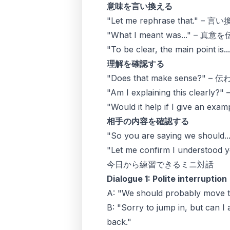
意味を言い換える
"Let me rephrase that." –
"What I meant was..." – 
"To be clear, the main poin
理解を確認する
"Does that make sense?"
"Am I explaining this clea
"Would it help if I give an
相手の内容を確認する
"So you are saying we shou
"Let me confirm I underst
今日から練習できるミニ対話
Dialogue 1: Polite interruption
A: "We should probably move th
B: "Sorry to jump in, but can I 
back."