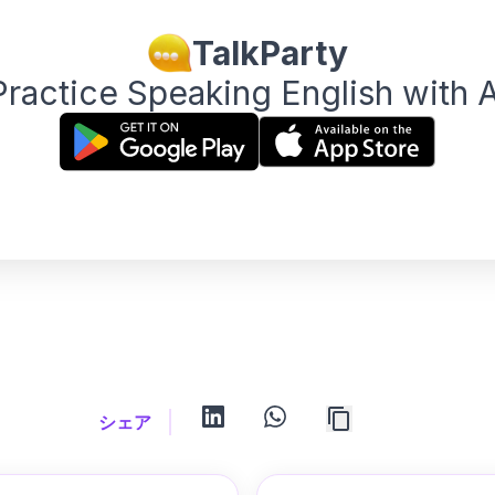
TalkParty
Practice Speaking English with A
linkedin
whatsapp
シェア