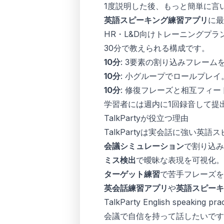
1度説明した後、もっと簡単に言
英語スピーキング練習アプリ
に最
HR・L&D向けトレーニングプラ
30分で教えられる構成です。
10分
: 3要素の割り込みフレーム
10分
: 小グループでロールプレイ
10分
: 修復フレーズと相互フィ
学習者には週内に1回録音して提
TalkPartyが役立つ理由
TalkPartyは実会話に強い英
会議シミュレーション
で割り込み
ミス検出
で曖昧な表現を可視化。
ターゲット練習
で苦手フレーズを
英会話練習アプリ
や
英語スピーキ
TalkParty English spe
会議で自信を持って話したいです