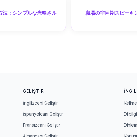
方法：シンプルな流暢さル
職場の非同期スピーキ
GELIŞTIR
İNGIL
İngilizceni Geliştir
Kelime 
İspanyolcanı Geliştir
Dilbilgi
Fransızcanı Geliştir
Dinle
Almancanı Geliştir
Konuş