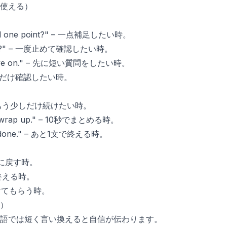
使える）
 I add one point?" – 一点補足したい時。
second?" – 一度止めて確認したい時。
e move on." – 先に短い質問をしたい時。
." – 1点だけ確認したい時。
ht." – もう少しだけ続けたい時。
will wrap up." – 10秒でまとめる時。
 am done." – あと1文で終える時。
 相手に戻す時。
発言を終える時。
手に続けてもらう時。
）
語では短く言い換えると自信が伝わります。