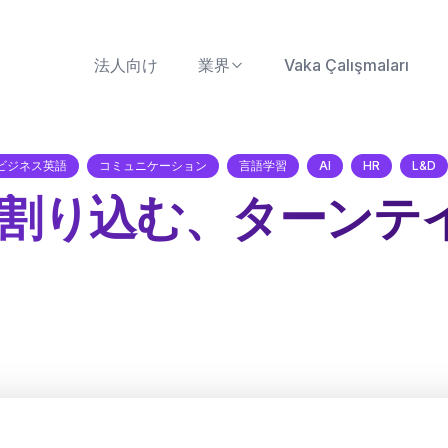
法人向け
業界
Vaka Çalışmaları
ビジネス英語
コミュニケーション
言語学習
AI
HR
L&D
割り込む、ターンテ