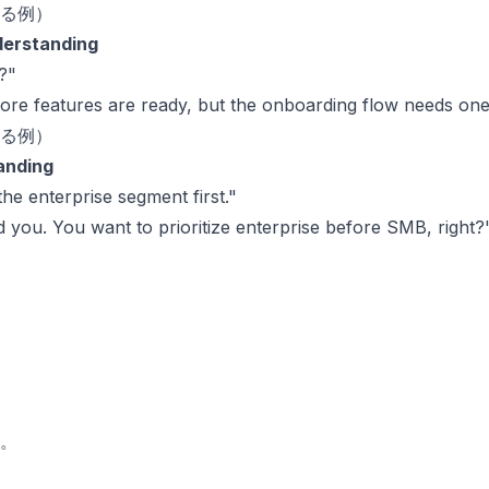
る例）
derstanding
?"
core features are ready, but the onboarding flow needs on
る例）
anding
he enterprise segment first."
 you. You want to prioritize enterprise before SMB, right?
。