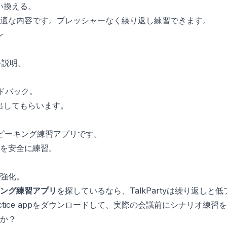
い換える。
適な内容です。プレッシャーなく繰り返し練習できます。
ン
を説明。
。
ードバック。
出してもらいます。
語スピーキング練習アプリです。
を安全に練習。
強化。
ング練習アプリ
を探しているなら、TalkPartyは繰り返し
aking practice appをダウンロードして、実際の会議前にシナリオ
か？