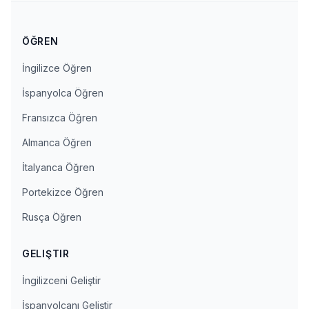
ÖĞREN
İngilizce Öğren
İspanyolca Öğren
Fransızca Öğren
Almanca Öğren
İtalyanca Öğren
Portekizce Öğren
Rusça Öğren
GELIŞTIR
İngilizceni Geliştir
İspanyolcanı Geliştir