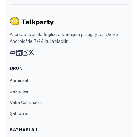
AI arkadaşlarınla İngilizce konuşma pratiği yap. iOS ve
Android'de 7/24 kullanılabilir.
mail
linkedin
instagram
x
ÜRÜN
Kurumsal
Sektörler
Vaka Çalışmaları
Şablonlar
KAYNAKLAR