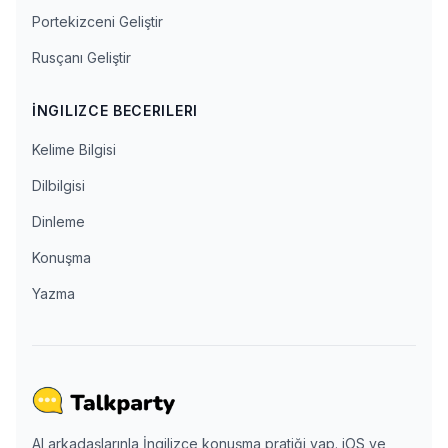
Portekizceni Geliştir
Rusçanı Geliştir
İNGILIZCE BECERILERI
Kelime Bilgisi
Dilbilgisi
Dinleme
Konuşma
Yazma
AI arkadaşlarınla İngilizce konuşma pratiği yap. iOS ve