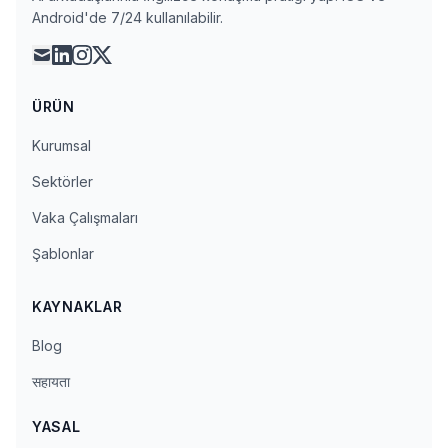
Android'de 7/24 kullanılabilir.
mail
linkedin
instagram
x
ÜRÜN
Kurumsal
Sektörler
Vaka Çalışmaları
Şablonlar
KAYNAKLAR
Blog
सहायता
YASAL