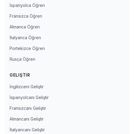
İspanyolca Öğren
Fransızca Öğren
Almanca Öğren
İtalyanca Öğren
Portekizce Öğren
Rusça Öğren
GELIŞTIR
İngilizceni Geliştir
İspanyolcanı Geliştir
Fransızcanı Geliştir
Almancanı Geliştir
İtalyancanı Geliştir