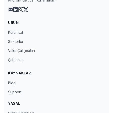
Android'de 7/24 kullanılabilir.
mail
linkedin
instagram
x
ÜRÜN
Kurumsal
Sektörler
Vaka Çalışmaları
Şablonlar
KAYNAKLAR
Blog
Support
YASAL