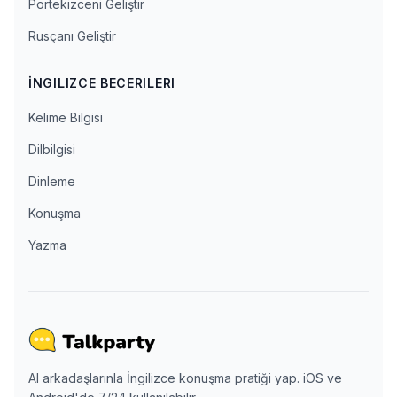
Portekizceni Geliştir
Rusçanı Geliştir
İNGILIZCE BECERILERI
Kelime Bilgisi
Dilbilgisi
Dinleme
Konuşma
Yazma
AI arkadaşlarınla İngilizce konuşma pratiği yap. iOS ve