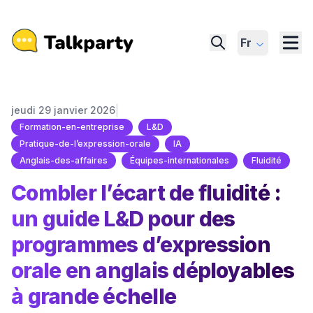
Fr
|
jeudi 29 janvier 2026
Formation-en-entreprise
L&D
Pratique-de-l’expression-orale
IA
Anglais-des-affaires
Équipes-internationales
Fluidité
Combler l’écart de fluidité :
un guide L&D pour des
programmes d’expression
orale en anglais déployables
à grande échelle