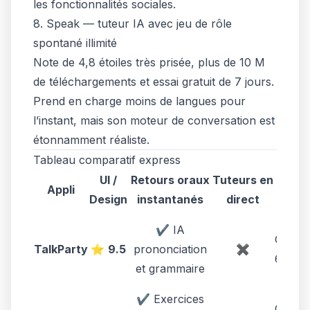
les fonctionnalités sociales.
8. Speak — tuteur IA avec jeu de rôle
spontané illimité
Note de 4,8 étoiles très prisée, plus de 10 M
de téléchargements et essai gratuit de 7 jours.
Prend en charge moins de langues pour
l’instant, mais son moteur de conversation est
étonnamment réaliste.
Tableau comparatif express
UI /
Retours oraux
Tuteurs en
Pr
Appli
Design
instantanés
direct
d'en
✔ IA
Gratui
TalkParty
⭐
9.5
prononciation
✖
6,99 $
et grammaire
✔ Exercices
Gratui