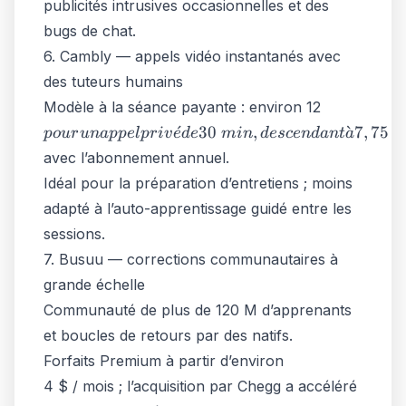
publicités intrusives occasionnelles et des
bugs de chat.
6. Cambly — appels vidéo instantanés avec
des tuteurs humains
pour un
Modèle à la séance payante : environ 12
appel priv
ˊ
30
,
ˋ
7
,
75
p
o
u
r
u
na
pp
e
lp
r
i
v
e
d
e
min
d
esce
n
d
an
t
a
de 30 min,
avec l’abonnement annuel.
descendan
Idéal pour la préparation d’entretiens ; moins
à 7,75
adapté à l’auto-apprentissage guidé entre les
sessions.
7. Busuu — corrections communautaires à
grande échelle
Communauté de plus de 120 M d’apprenants
et boucles de retours par des natifs.
Forfaits Premium à partir d’environ
4 $ / mois ; l’acquisition par Chegg a accéléré