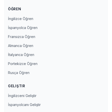
ÖĞREN
İngilizce Öğren
İspanyolca Öğren
Fransızca Öğren
Almanca Öğren
İtalyanca Öğren
Portekizce Öğren
Rusça Öğren
GELIŞTIR
İngilizceni Geliştir
İspanyolcanı Geliştir