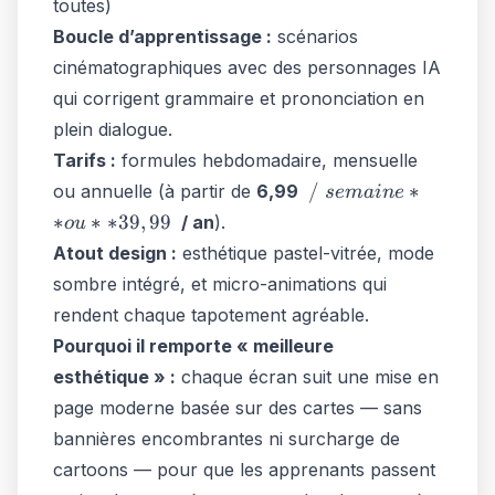
toutes)
Boucle d’apprentissage :
scénarios
cinématographiques avec des personnages IA
qui corrigent grammaire
et
prononciation en
plein dialogue.
Tarifs :
formules hebdomadaire, mensuelle
/ semaine**
/
∗
ou annuelle (à partir de
6,99
se
main
e
ou **39,99
∗
∗
∗
39
,
99
/ an
).
o
u
Atout design :
esthétique pastel-vitrée, mode
sombre intégré, et micro-animations qui
rendent chaque tapotement agréable.
Pourquoi il remporte « meilleure
esthétique » :
chaque écran suit une mise en
page moderne basée sur des cartes — sans
bannières encombrantes ni surcharge de
cartoons — pour que les apprenants passent