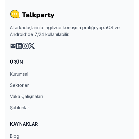
AI arkadaşlarınla İngilizce konuşma pratiği yap. iOS ve
Android'de 7/24 kullanılabilir.
mail
linkedin
instagram
x
ÜRÜN
Kurumsal
Sektörler
Vaka Çalışmaları
Şablonlar
KAYNAKLAR
Blog