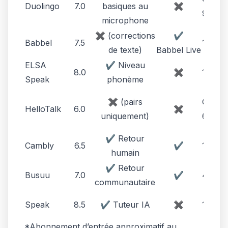
Duolingo
7.0
basiques au
✖
9,99 $
microphone
✖ (corrections
✔
Babbel
7.5
15 $ /
de texte)
Babbel Live
ELSA
✔ Niveau
8.0
✖
11 $ /
Speak
phonème
✖ (pairs
Gratui
HelloTalk
6.0
✖
uniquement)
6 $ / 
✔ Retour
Cambly
6.5
✔
12 $ /
humain
✔ Retour
Busuu
7.0
✔
4 $ / 
communautaire
Speak
8.5
✔ Tuteur IA
✖
14 $ /
*Abonnement d’entrée approximatif au