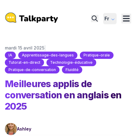
Fr
|
mardi 15 avril 2025
IA
Apprentissage-des-langues
Pratique-orale
Tutorat-en-direct
Technologie-éducative
Pratique-de-conversation
Fluidité
Meilleures applis de
conversation en anglais en
2025
Ashley