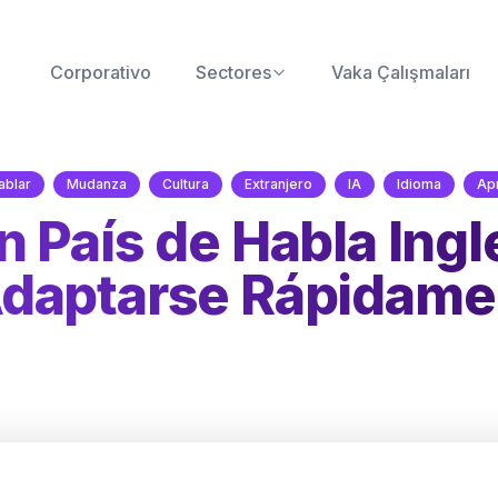
Corporativo
Sectores
Vaka Çalışmaları
ablar
Mudanza
Cultura
Extranjero
IA
Idioma
Ap
 País de Habla Ingl
daptarse Rápidame