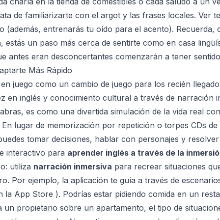
ada charla en la tienda de comestibles o cada saludo a un ve
a de familiarizarte con el argot y las frases locales. Ver te
 (además, entrenarás tu oído para el acento). Recuerda,
 estás un paso más cerca de sentirte como en casa lingüís
ue antes eran desconcertantes comenzarán a tener sentido
aptarte Más Rápido
en juego como un cambio de juego para los recién llegados
ez en inglés y conocimiento cultural a través de narración 
abras, es como una divertida simulación de la vida real con
. En lugar de memorización por repetición o torpes CDs de
 puedes tomar decisiones, hablar con personajes y resolver
e interactivo para
aprender inglés a través de la inmersi
o: utiliza
narración inmersiva
para recrear situaciones qu
o. Por ejemplo, la aplicación te guía a través de escenarios
en la App Store
). Podrías estar pidiendo comida en un res
a un propietario sobre un apartamento, el tipo de situacio