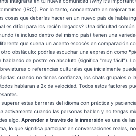
ente integrarte en tu nueva comunidad (
Why it's important 
Committee (IRC)
). Por lo tanto, concentrarte en mejorar tus 
ras cosas que deberías hacer en un nuevo país de habla ing
al es difícil para los recién llegados? Una dificultad común
mundo (e incluso dentro del mismo país) tienen una varied
 diferente que suena un acento escocés en comparación con
n otro obstáculo: podrías escuchar una expresión como "pi
hablando de postre en absoluto (significa "muy fácil"). Lo
breviaturas o referencias culturales que inicialmente pued
ápidas: cuando no tienes confianza, los chats grupales o l
todos hablaran a 2x de velocidad. Todos estos factores pu
esantes.
 superar estas barreras del idioma con práctica y pacienc
a activamente cuando las personas hablen y no tengas mie
rdes algo.
Aprender a través de la inmersión
es una de las
oma, lo que significa participar en conversaciones reales, no