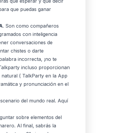
abrás qué esperar y qué decir
 para que puedas ganar
IA
. Son como compañeros
gramados con inteligencia
 tener conversaciones de
tar chistes o darte
palabra incorrecta, ¡no te
Talkparty incluso proporcionan
 natural (
‎TalkParty en la App
gramática y pronunciación en el
scenario del mundo real. Aquí
guntar sobre elementos del
rero. Al final, sabrás la