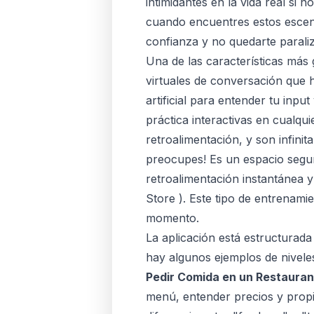
intimidantes en la vida real si 
cuando encuentres estos escena
confianza y no quedarte paral
Una de las características más
virtuales de conversación que 
artificial para entender tu inpu
práctica interactivas en cualq
retroalimentación, y son infini
preocupes! Es un espacio segur
retroalimentación instantánea y
Store
). Este tipo de entrenami
momento.
La aplicación está estructurad
hay algunos ejemplos de niveles
Pedir Comida en un Restauran
menú, entender precios y propin