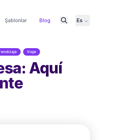
Şablonlar
Blog
Es
rendizaje
Viaje
esa: Aquí
nte