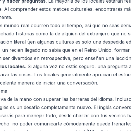
r y hacer preguntas
. La mayoría de los locales estarán fel
 Al comprender estos matices culturales, encontrarás más
mente.
el mundo real ocurren todo el tiempo, así que no seas dem
chado historias como la de alguien del extranjero que no s
ación literal (¡en algunas culturas es solo una despedida 
ás un recién llegado no sabía que en el Reino Unido, forma
n ser divertidos en retrospectiva, pero enseñan una lecció
los locales
. Si alguna vez no estás seguro, una pregunta
aclarar las cosas. Los locales generalmente aprecian el esf
xcelente manera de iniciar una conversación.
ioma
a de la mano con superar las barreras del idioma. Incluso 
n inglés es un desafío completamente nuevo. El inglés conver
sarás para manejar todo, desde charlar con tus vecinos ha
 hecho, no poder comunicarte cómodamente puede frenarte: