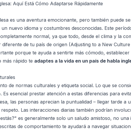
glesa: Aquí Está Cómo Adaptarse Rápidamente
glesa es una aventura emocionante, pero también puede se
de un nuevo idioma y costumbres desconocidas. Este perío
mpletamente normal, ya que todo, desde el clima y la comi
 diferente de tu país de origen (
Adjusting to a New Cultur
rtante porque te ayuda a sentirte más cómodo, establecer
to más rápido te
adaptes a la vida en un país de habla ingl
turales
unto de normas culturales y etiqueta social. Lo que se con
o. Es esencial prestar atención a estas diferencias para evi
sa, las personas aprecian la puntualidad – llegar tarde a 
respeto. Las interacciones diarias también podrían involu
stás?" es generalmente solo un saludo amistoso, no una i
 escritas de comportamiento te ayudará a navegar situacion