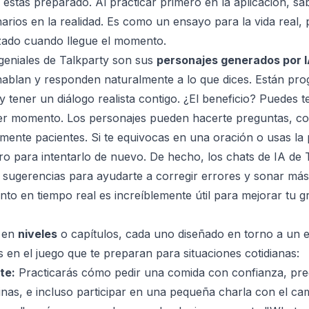
no estás preparado. Al practicar primero en la aplicación, s
rios en la realidad. Es como un ensayo para la vida real,
izado cuando llegue el momento.
 geniales de Talkparty son sus
personajes generados por 
hablan y responden naturalmente a lo que dices. Están pro
t y tener un diálogo realista contigo. ¿El beneficio? Puedes
uier momento. Los personajes pueden hacerte preguntas, con
tamente pacientes. Si te equivocas en una oración o usas la 
o para intentarlo de nuevo. De hecho, los chats de IA de 
 sugerencias para ayudarte a corregir errores y sonar más
ento en tiempo real es increíblemente útil para mejorar tu 
a en
niveles
o capítulos, cada uno diseñado en torno a un e
 en el juego que te preparan para situaciones cotidianas:
te:
Practicarás cómo pedir una comida con confianza, pre
as, e incluso participar en una pequeña charla con el cama