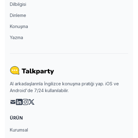
Dilbilgisi
Dinleme
Konuşma
Yazma
AI arkadaşlarınla İngilizce konuşma pratiği yap. iOS ve
Android'de 7/24 kullanılabilir.
mail
linkedin
instagram
x
ÜRÜN
Kurumsal