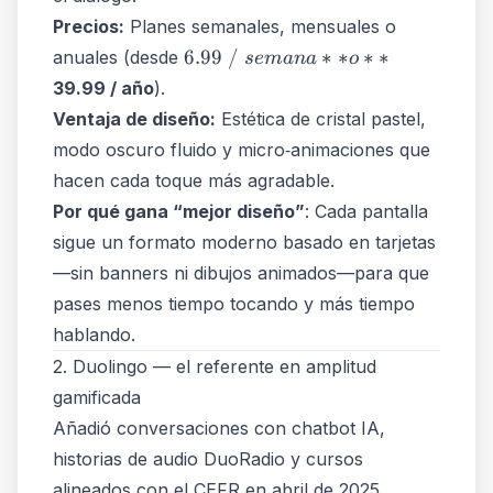
Precios:
Planes semanales, mensuales o
6.99 / semana**
6.99 /
∗
∗
∗
∗
anuales (desde
se
mana
o
o **
39.99 / año
).
Ventaja de diseño:
Estética de cristal pastel,
modo oscuro fluido y micro‑animaciones que
hacen cada toque más agradable.
Por qué gana “mejor diseño”
: Cada pantalla
sigue un formato moderno basado en tarjetas
—sin banners ni dibujos animados—para que
pases menos tiempo tocando y más tiempo
hablando.
2. Duolingo — el referente en amplitud
gamificada
Añadió conversaciones con chatbot IA,
historias de audio DuoRadio y cursos
alineados con el CEFR en abril de 2025.