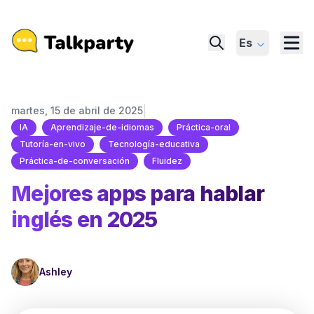
Es
|
martes, 15 de abril de 2025
IA
Aprendizaje-de-idiomas
Práctica-oral
Tutoría-en-vivo
Tecnología-educativa
Práctica-de-conversación
Fluidez
Mejores apps para hablar
inglés en 2025
Ashley