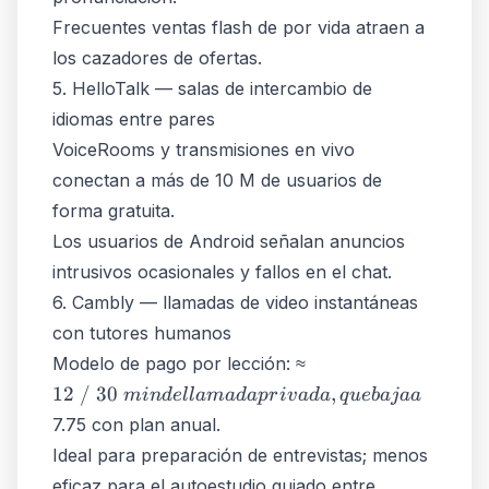
Frecuentes ventas flash de por vida atraen a
los cazadores de ofertas.
5. HelloTalk — salas de intercambio de
idiomas entre pares
VoiceRooms y transmisiones en vivo
conectan a más de 10 M de usuarios de
forma gratuita.
Los usuarios de Android señalan anuncios
intrusivos ocasionales y fallos en el chat.
6. Cambly — llamadas de video instantáneas
con tutores humanos
12 / 30 min
Modelo de pago por lección: ≈
de llamada
12 / 30
,
min
d
e
ll
ama
d
a
p
r
i
v
a
d
a
q
u
e
bajaa
privada,
7.75 con plan anual.
que baja a
Ideal para preparación de entrevistas; menos
eficaz para el autoestudio guiado entre