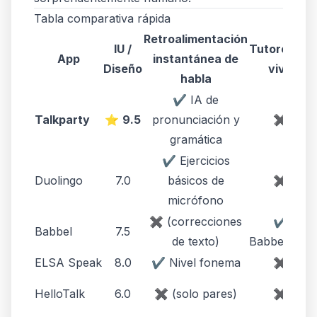
Tabla comparativa rápida
Retroalimentación
IU /
Tutores en
App
instantánea de
Diseño
vivo
habla
✔ IA de
Talkparty
⭐
9.5
pronunciación y
✖
gramática
✔ Ejercicios
Duolingo
7.0
básicos de
✖
micrófono
✖ (correcciones
✔
Babbel
7.5
de texto)
Babbel Live
ELSA Speak
8.0
✔ Nivel fonema
✖
HelloTalk
6.0
✖ (solo pares)
✖