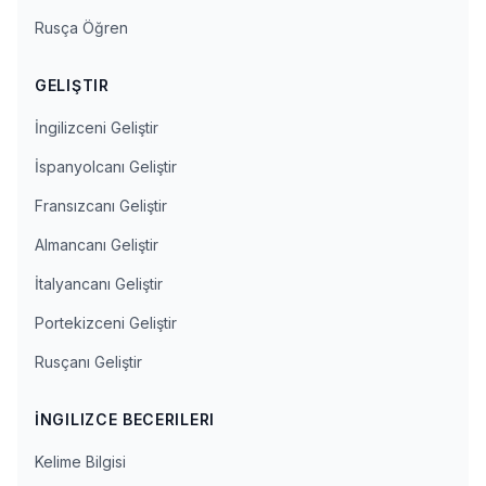
Rusça Öğren
GELIŞTIR
İngilizceni Geliştir
İspanyolcanı Geliştir
Fransızcanı Geliştir
Almancanı Geliştir
İtalyancanı Geliştir
Portekizceni Geliştir
Rusçanı Geliştir
İNGILIZCE BECERILERI
Kelime Bilgisi