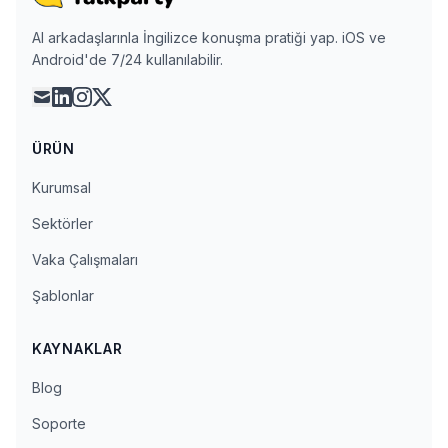
AI arkadaşlarınla İngilizce konuşma pratiği yap. iOS ve
Android'de 7/24 kullanılabilir.
mail
linkedin
instagram
x
ÜRÜN
Kurumsal
Sektörler
Vaka Çalışmaları
Şablonlar
KAYNAKLAR
Blog
Soporte