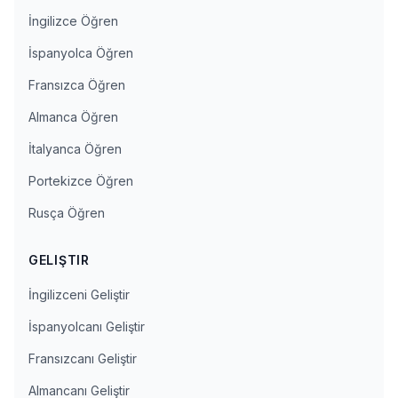
İngilizce Öğren
İspanyolca Öğren
Fransızca Öğren
Almanca Öğren
İtalyanca Öğren
Portekizce Öğren
Rusça Öğren
GELIŞTIR
İngilizceni Geliştir
İspanyolcanı Geliştir
Fransızcanı Geliştir
Almancanı Geliştir