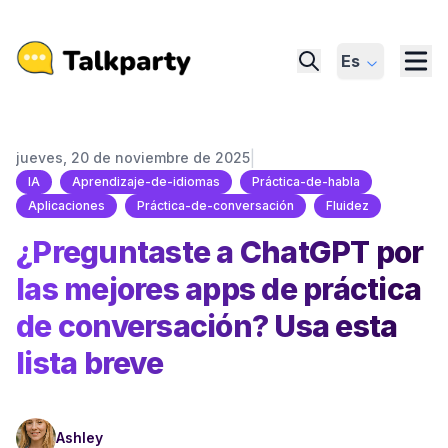
Es
|
jueves, 20 de noviembre de 2025
IA
Aprendizaje-de-idiomas
Práctica-de-habla
Aplicaciones
Práctica-de-conversación
Fluidez
¿Preguntaste a ChatGPT por
las mejores apps de práctica
de conversación? Usa esta
lista breve
Ashley