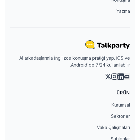
Yazma
AI arkadaşlarınla İngilizce konuşma pratiği yap. iOS ve
Android'de 7/24 kullanılabilir.
instagram
linkedin
x
mail
ÜRÜN
Kurumsal
Sektörler
Vaka Çalışmaları
Şablonlar