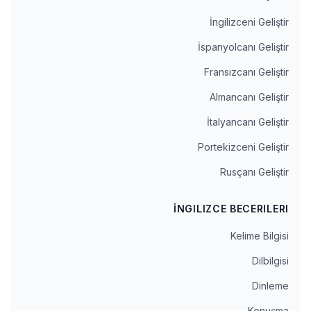
İngilizceni Geliştir
İspanyolcanı Geliştir
Fransızcanı Geliştir
Almancanı Geliştir
İtalyancanı Geliştir
Portekizceni Geliştir
Rusçanı Geliştir
İNGILIZCE BECERILERI
Kelime Bilgisi
Dilbilgisi
Dinleme
Konuşma