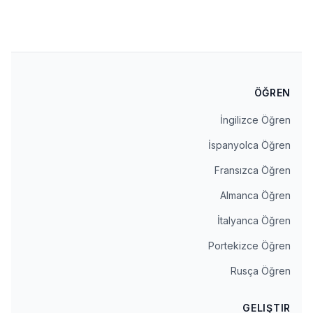
ÖĞREN
İngilizce Öğren
İspanyolca Öğren
Fransızca Öğren
Almanca Öğren
İtalyanca Öğren
Portekizce Öğren
Rusça Öğren
GELIŞTIR